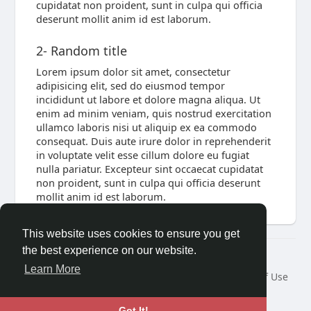
cupidatat non proident, sunt in culpa qui officia
deserunt mollit anim id est laborum.
2- Random title
Lorem ipsum dolor sit amet, consectetur
adipisicing elit, sed do eiusmod tempor
incididunt ut labore et dolore magna aliqua. Ut
enim ad minim veniam, quis nostrud exercitation
ullamco laboris nisi ut aliquip ex ea commodo
consequat. Duis aute irure dolor in reprehenderit
in voluptate velit esse cillum dolore eu fugiat
nulla pariatur. Excepteur sint occaecat cupidatat
non proident, sunt in culpa qui officia deserunt
mollit anim id est laborum.
This website uses cookies to ensure you get
the best experience on our website.
© 2026 acharya.club
Learn More
Home
About
Contact Us
Privacy Policy
Terms of Use
Request a Refund
Blog
Developers
Language
Got It!